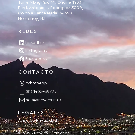
Torre Albia, Piso 14, Oficina 1403,
Blvd. Antonio L. Rodríguez 3000,
Colonia Santa María, 64650
Monterrey, N.L.
REDES
LinkedIn ›
Instagram ›
Facebook ›
CONTACTO
WhatsApp ›
(81) 1405-3972 ›
hola@newlex.mx ›
LEGALES
Aviso de Privacidad ›
© 2025 Newlex, Derechos