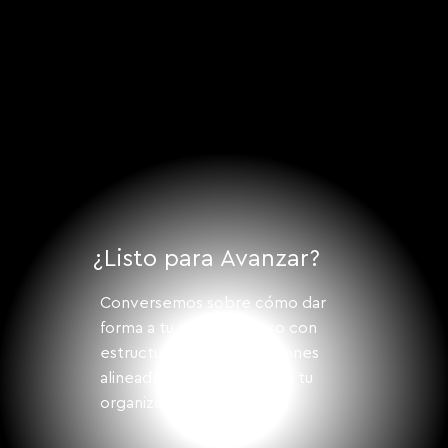
Reforma al Código Civil de Nuevo León
en materia de Preventas Inmobiliarias:
Implicaciones Clave para
Desarrolladores
¿Listo para Avanzar?
Conversemos sobre cómo dar
forma a tu siguiente paso con
estructura, visión y soluciones
alineadas a los desafíos de tu
organización.