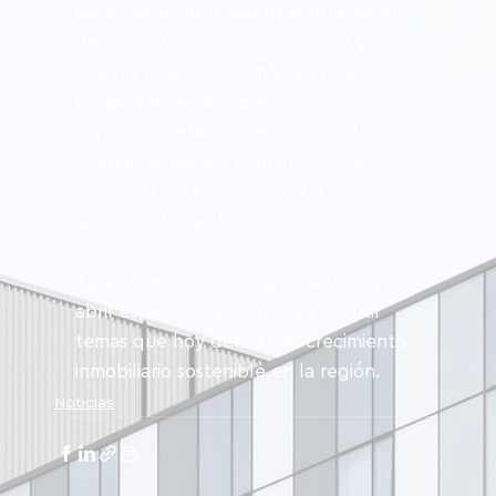
escalonada, incluyendo aportaciones 
de socios financieros, preventas y 
crédito puente. Además, se hizo 
énfasis en cómo separar 
correctamente los riesgos por esfera 
(comercialización, construcción e 
inversión) para dar certeza a cada 
actor involucrado.
Agradecemos a los organizadores por 
abrir espacios de valor para discutir 
temas que hoy definen el crecimiento 
inmobiliario sostenible en la región.
Noticias