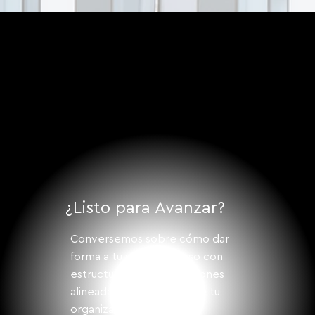
Senior Living: Estructurar con visión de
inversión para atender un mercado en
expansión
¿Listo para Avanzar?
Conversemos sobre cómo dar
forma a tu siguiente paso con
estructura, visión y soluciones
alineadas a los desafíos de tu
organización.