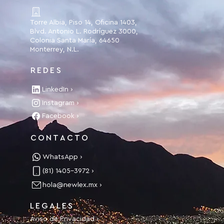
Torre Albia, Piso 14, Oficina 1403,
Blvd. Antonio L. Rodríguez 3000,
Colonia Santa María, 64650
Monterrey, N.L.
REDES
LinkedIn ›
Instagram ›
Facebook ›
CONTACTO
WhatsApp ›
(81) 1405-3972 ›
hola@newlex.mx ›
LEGALES
Aviso de Privacidad ›