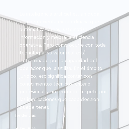
La inteligencia artificial es, sin duda, 
una herramienta extraordinaria que 
automatiza tareas, sistematiza 
información y mejora la eficiencia 
operativa. Pero como ocurre con toda 
tecnología, su valor real está 
determinado por la capacidad del 
operador que la utiliza. En el ámbito 
jurídico, eso significa contar con 
conocimientos técnicos, criterio 
profesional y un profundo respeto por 
las implicaciones que cada decisión 
puede tener.
Tendencias