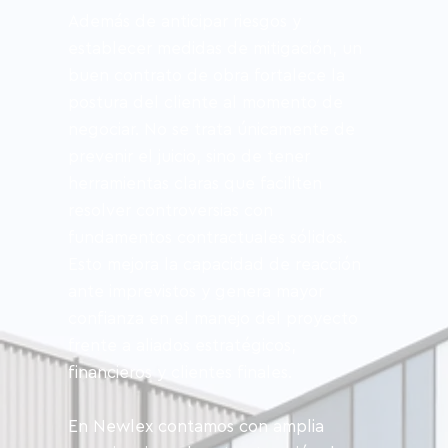
Además de anticipar riesgos y 
establecer medidas de mitigación, un 
buen contrato de obra fortalece la 
postura del cliente al momento de 
negociar. No se trata únicamente de 
prevenir el juicio, sino de tener 
herramientas claras que faciliten 
resolver controversias con 
fundamentos contractuales sólidos. 
Esto mejora la capacidad de reacción 
ante imprevistos y genera mayor 
confianza en el manejo del proyecto 
frente a aliados estratégicos, 
financieros y clientes finales.
En Newlex contamos con amplia 