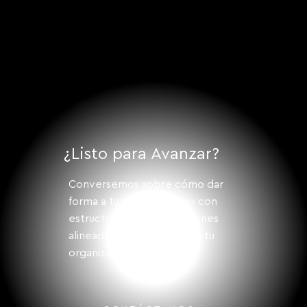
Due Diligence como Mecanismo de
Cumplimiento de Criterios de Inversión
¿Listo para Avanzar?
Conversemos sobre cómo dar
forma a tu siguiente paso con
estructura, visión y soluciones
alineadas a los desafíos de tu
organización.