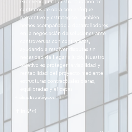
experiencia en la estructuración de 
contratos de obra con enfoque 
preventivo y estratégico. También 
hemos acompañado a desarrolladores 
en la negociación de soluciones ante 
controversias con contratistas, 
ayudando a resolver disputas sin 
necesidad de llegar a juicio. Nuestro 
objetivo es proteger la viabilidad y 
rentabilidad del proyecto mediante 
estructuras contractuales claras, 
equilibradas y eficaces.
Análisis Estratégicos