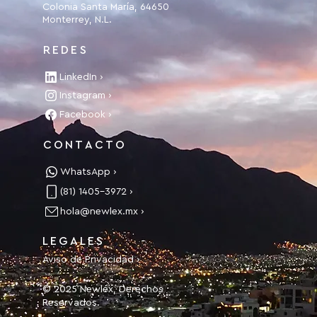
Colonia Santa María, 64650
Monterrey, N.L.
REDES
LinkedIn ›
Instagram ›
Facebook ›
CONTACTO
WhatsApp ›
(81) 1405-3972 ›
hola@newlex.mx ›
LEGALES
Aviso de Privacidad ›
© 2025 Newlex, Derechos
Reservados.