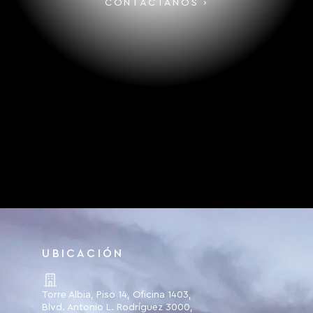
CONTÁCTANOS ›
UBICACIÓN
Torre Albia, Piso 14, Oficina 1403,
Blvd. Antonio L. Rodríguez 3000,